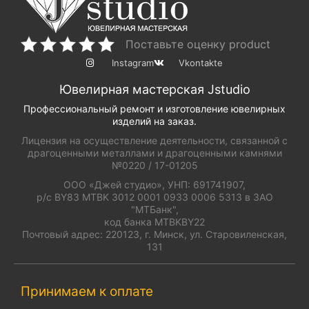
Поставьте оценку product
Instagram
Vkontakte
Ювелирная мастерская Jstudio
Профессиональный ремонт и изготовление ювелирных
изделий на заказ.
Лицензия на осуществление деятельности, связанной с
драгоценными металлами и драгоценными камнями
№0220 / 17-01205
ООО «Джей студио», УНП: 691741907,
р/с BY83 MTBK 3012 0001 0933 0006 5313 в ЗАО
"МТБанк",
код банка MTBKBY22
Почтовый адрес: 220123, г. Минск, ул. Старовиленская,
131
Принимаем к оплате