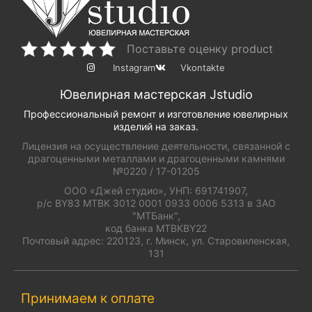
Поставьте оценку product
Instagram
Vkontakte
Ювелирная мастерская Jstudio
Профессиональный ремонт и изготовление ювелирных
изделий на заказ.
Лицензия на осуществление деятельности, связанной с
драгоценными металлами и драгоценными камнями
№0220 / 17-01205
ООО «Джей студио», УНП: 691741907,
р/с BY83 MTBK 3012 0001 0933 0006 5313 в ЗАО
"МТБанк",
код банка MTBKBY22
Почтовый адрес: 220123, г. Минск, ул. Старовиленская,
131
Принимаем к оплате