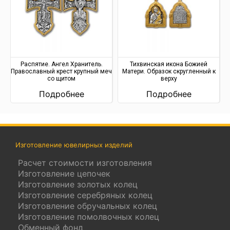
Распятие. Ангел Хранитель.
Тихвинская икона Божией
Православный крест крупный меч
Матери. Образок скругленный к
со щитом
верху
Подробнее
Подробнее
Изготовление ювелирных изделий
Расчет стоимости изготовления
Изготовление цепочек
Изготовление золотых колец
Изготовление серебряных колец
Изготовление обручальных колец
Изготовление помолвочных колец
Обменный фонд